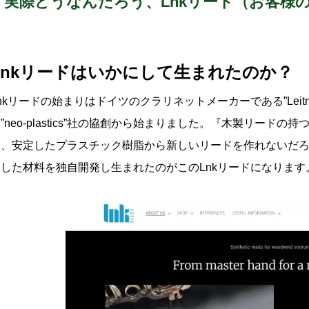
実際どうなんだろう、Lnkリード（お客様
Lnkリードはいかにして生まれたのか？
nkリードの始まりはドイツのクラリネットメーカーである”Leitn
”neo-plastics”社の協創から始まりました。『木製リー
く、安定したプラスチック樹脂から新しいリードを作れないだ
適した材料を独自開発し生まれたのがこのLnkリードになります