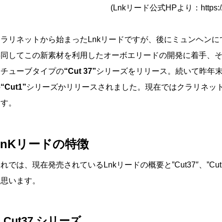
(Lnkリード公式HPより：https://ln
クラリネットから始まったLnkリードですが、後にミュンヘン
共同してこの新素材を利用したオーボエリードの開発に着手、
たチューブタイプの
“Cut 37”
シリーズをリリース。続いて昨年
の
“Cut1”
シリーズかリリースされました。現在ではクラリネッ
ます。
LnKリードの特徴
れでは、現在発売されているLnkリードの概要と”Cut37″、”
と思います。
・Cut37 シリーズ