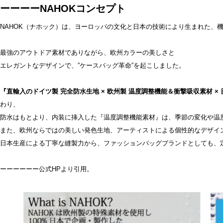
ーーーーNAHOKコンセプト
NAHOK（ナホック）は、ヨーロッパの文化と日本の技術により生まれた、
最強のアウトドア素材でありながら、欧州カラーの美しさと
エレガントなデザインで、”ケースバッグ革命”を起こしました。
『直輸入のドイツ製 完全防水生地 × 欧州製 温度調整機能＆衝撃吸収素材
×
わり、
防水はもとより、内装に挿入した『温度調整機能素材』は、季節の変化や温
また、欧州ならではの美しい発色生地、アーティストによる個性的なデザイ
日本生産による丁寧な縫製力から、ファッションバッグブランドとしても、
ーーーーーー公式HPより引用。