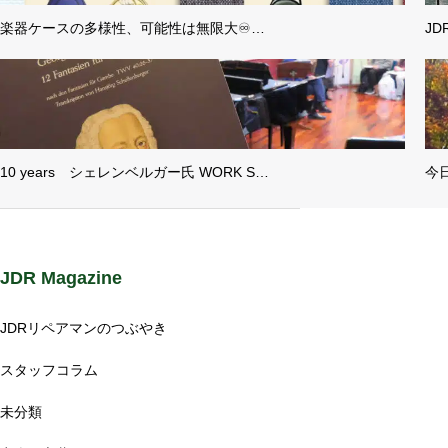
楽器ケースの多様性、可能性は無限大♾…
J
10 years シェレンベルガー氏 WORK S…
今
JDR Magazine
JDRリペアマンのつぶやき
スタッフコラム
未分類