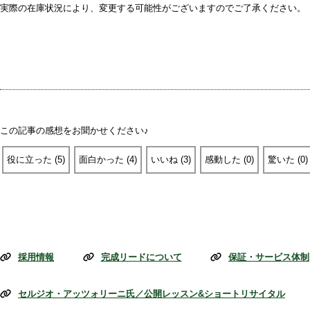
実際の在庫状況により、変更する可能性がございますのでご了承ください。
この記事の感想をお聞かせください♪
役に立った
(
5
)
面白かった
(
4
)
いいね
(
3
)
感動した
(
0
)
驚いた
(
0
)
採用情報
完成リードについて
保証・サービス体制
セルジオ・アッツォリーニ氏／公開レッスン&ショートリサイタル