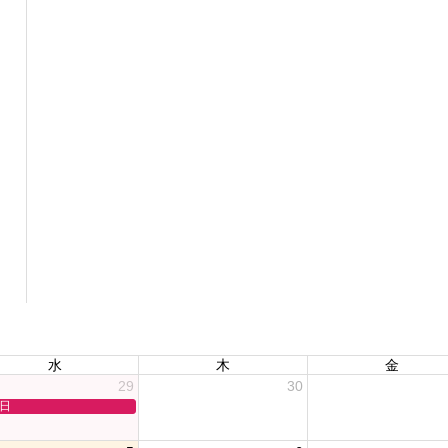
水
木
金
29
30
日