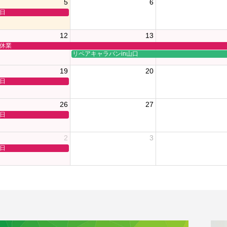
5
6
日
12
13
休業
リペアキャラバンin山口
19
20
日
26
27
日
2
3
日