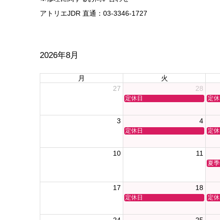
アトリエJDR 直通：03-3346-1727
2026年8月
月
火
27
28
定休日
定休
3
4
定休日
定休
10
11
夏季
17
18
定休日
定休