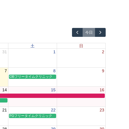
今日
土
日
31
1
2
7
8
9
OBフリータイムクリニック
14
15
16
21
22
23
FGフリータイムクリニック