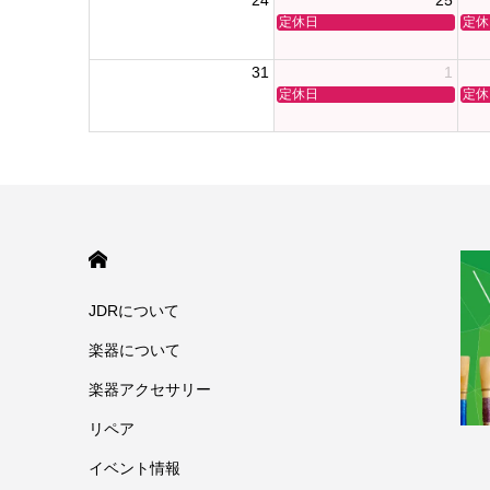
24
25
定休日
定休
31
1
定休日
定休
HOME
JDRについて
楽器について
楽器アクセサリー
リペア
イベント情報