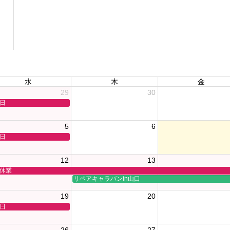
水
木
金
29
30
日
5
6
日
12
13
休業
リペアキャラバンin山口
19
20
日